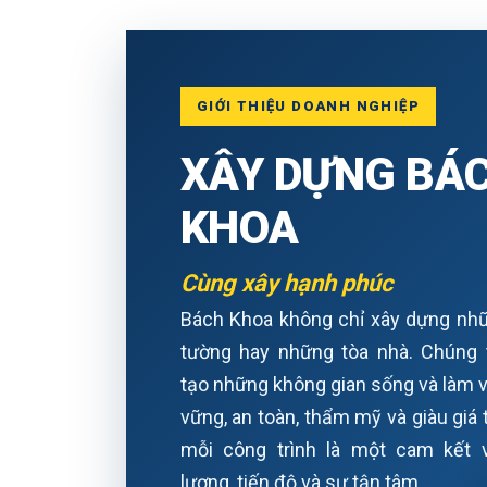
GIỚI THIỆU DOANH NGHIỆP
XÂY DỰNG BÁ
KHOA
Cùng xây hạnh phúc
Bách Khoa không chỉ xây dựng nh
tường hay những tòa nhà. Chúng t
tạo những không gian sống và làm 
vững, an toàn, thẩm mỹ và giàu giá t
mỗi công trình là một cam kết 
lượng, tiến độ và sự tận tâm.