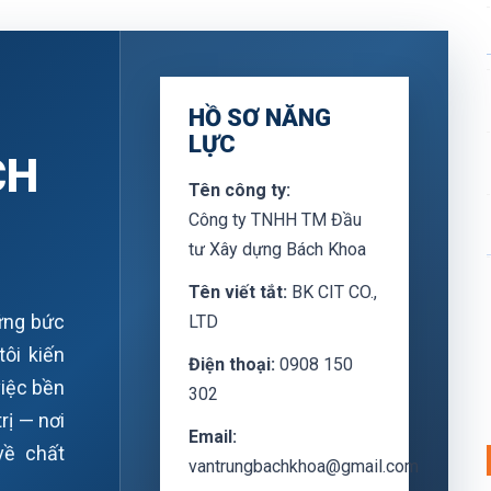
HỒ SƠ NĂNG
LỰC
CH
Tên công ty:
Công ty TNHH TM Đầu
tư Xây dựng Bách Khoa
Tên viết tắt:
BK CIT CO.,
ững bức
LTD
ôi kiến
Điện thoại:
0908 150
việc bền
302
rị — nơi
Email:
về chất
vantrungbachkhoa@gmail.com