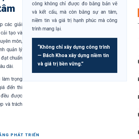
công không chỉ được đo bằng bản vẽ
 tâm
và kết cấu, mà còn bằng sự an tâm,
niềm tin và giá trị hạnh phúc mà công
p các giải
trình mang lại.
 cải tạo và
huyên môn,
“Không chỉ xây dựng công trình
ình quản lý
— Bách Khoa xây dựng niềm tin
h đạt chuẩn
và giá trị bền vững.”
âu dài.
 làm trọng
giá đến thi
n đều được
ệp và trách
ẢNG PHÁT TRIỂN