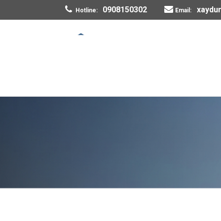
0908150302
xaydu
Hotline:
Email: